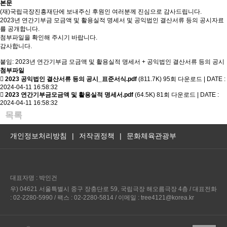
본문
(재)국립극장진흥재단에 보내주신 후원인 여러분께 진심으로 감사드립니다.
2023년 연간기부금 모금액 및 활용실적 명세서 및 공익법인 결산서류 등의 공시자료
를 공개합니다.
첨부파일을 확인해 주시기 바랍니다.
감사합니다.
붙임: 2023년 연간기부금 모금액 및 활용실적 명세서 + 공익법인 결산서류 등의 공시
첨부파일
2023 공익법인 결산서류 등의 공시_표준서식.pdf
(811.7K)
95회 다운로드 | DATE :
2024-04-11 16:58:32
2023 연간기부금모금액 및 활용실적 명세서.pdf
(64.5K)
81회 다운로드 | DATE :
2024-04-11 16:58:32
목록
개인정보처리방침
|
저작권정책
|
문화체육관광부
대표자명 : 박인건
우) 04621 서울특별시 중구 장충단로 59, 국립극장 해오름극장 4층 / 대표전화
: 02-2280-5990 / 팩스 : 02-2280-5814 / 이메일 : tree4121@korea.kr