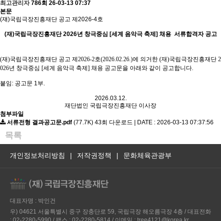
최고관리자
786회
26-03-13 07:37
본문
(
쟤
)
국립극장진흥재단 공고 제
2026-4
호
(
재
)
국립극장진흥재단
2026
년 창극중심
[
세계 음악극 축제
]
채용 서류합격자 공고
(
재
)
국립극장진흥재단 공고 제
2026-2
호
(2026.02.26.)
에 의거한
(
재
)
국립극장진흥재단
2
026
년 창극중심
[
세계 음악극 축제
]
채용 공고문을 아래와 같이 공고합니다
.
붙임
:
공고문
1
부
.
2026.03.12.
재단법인 국립극장진흥재단 이사장
첨부파일
서류전형 결과공고문.pdf
(77.7K)
43회 다운로드 | DATE : 2026-03-13 07:37:56
목록
개인정보처리방침
|
저작권정책
|
문화체육관광부
대표자명 : 박인건
우) 04621 서울특별시 중구 장충단로 59, 국립극장 해오름극장 4층 / 대표전화
: 02-2280-5990 / 팩스 : 02-2280-5814 / 이메일 : tree4121@korea.kr