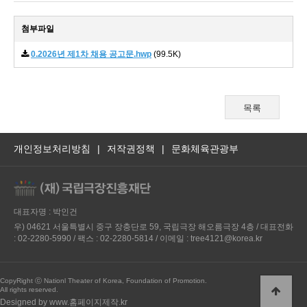
첨부파일
0.2026년 제1차 채용 공고문.hwp
(99.5K)
목록
개인정보처리방침
|
저작권정책
|
문화체육관광부
대표자명 : 박인건
우) 04621 서울특별시 중구 장충단로 59, 국립극장 해오름극장 4층 / 대표전화
: 02-2280-5990 / 팩스 : 02-2280-5814 / 이메일 : tree4121@korea.kr
CopyRight ⓒ Nationl Theater of Korea, Foundation of Promotion.
All rights reserved.
Designed by www.홈페이지제작.kr