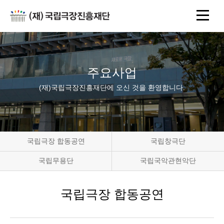
주요사업
(재)국립극장진흥재단에 오신 것을 환영합니다.
국립극장 합동공연
국립창극단
국립무용단
국립국악관현악단
국립극장 합동공연